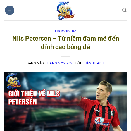
Bỏ
qua
nội
dung
TIN BÓNG ĐÁ
Nils Petersen – Từ niềm đam mê đến
đỉnh cao bóng đá
ĐĂNG VÀO
THÁNG 5 25, 2025
BỞI
TUẤN THANH