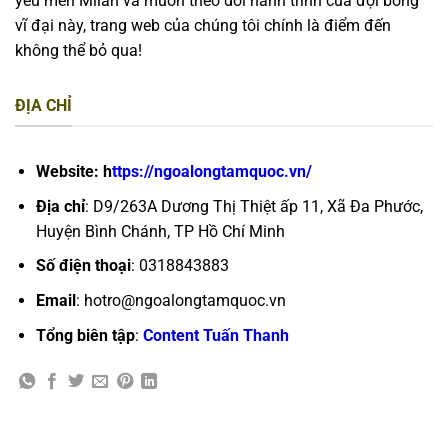
yêu mến Milan và muốn theo dõi hành trình của đội bóng
vĩ đại này, trang web của chúng tôi chính là điểm đến
không thể bỏ qua!
ĐỊA CHỈ
Website: h
ttps://ngoalongtamquoc.vn/
Địa chỉ
: D9/263A Dương Thị Thiệt ấp 11, Xã Đa Phước,
Huyện Bình Chánh, TP Hồ Chí Minh
Số điện thoại
: 0318843883
Email
:
hotro@ngoalongtamquoc.vn
Tổng biên tập
:
Content Tuấn Thanh