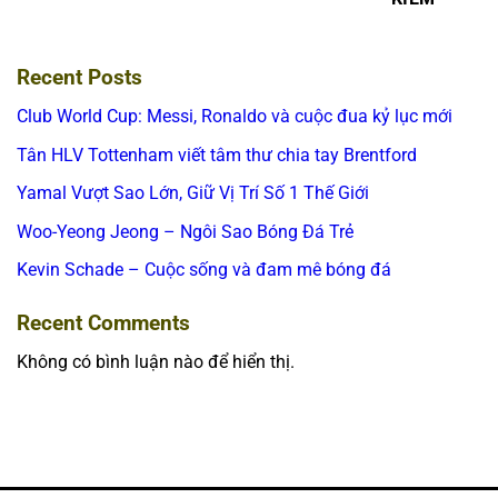
Recent Posts
Club World Cup: Messi, Ronaldo và cuộc đua kỷ lục mới
Tân HLV Tottenham viết tâm thư chia tay Brentford
Yamal Vượt Sao Lớn, Giữ Vị Trí Số 1 Thế Giới
Woo-Yeong Jeong – Ngôi Sao Bóng Đá Trẻ
Kevin Schade – Cuộc sống và đam mê bóng đá
Recent Comments
Không có bình luận nào để hiển thị.