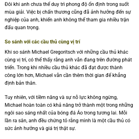
Đôi khi anh chưa thể duy trì phong độ ổn định trong suốt
mùa giải. Việc bị chấn thương cũng đã ảnh hưởng đến sự
nghiệp của anh, khiến anh không thể tham gia nhiều trận
đấu quan trọng.
So sánh với các cầu thủ cùng vị trí
Khi so sánh Michael Gregoritsch với những cầu thủ khác
cùng vị trí, có thể thấy rằng anh vẫn đang trên đường phát
triển. Trong khi nhiều cầu thủ khác đã đạt được thành
công lớn hơn, Michael vẫn cần thêm thời gian để khẳng
định bản thân.
Tuy nhiên, với tiềm năng và sự nỗ lực không ngừng,
Michael hoàn toàn có khả năng trở thành một trong những
ngôi sao sáng nhất của bóng đá Áo trong tương lai. Mỗi
lần ra sân, anh đều chứng tỏ rằng mình là một cầu thủ có
sức ảnh hưởng và giá trị thật sự.