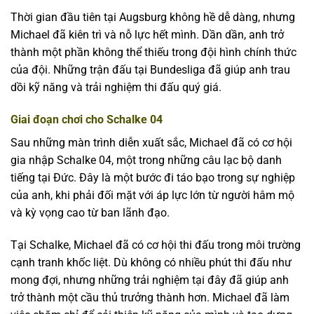
Thời gian đầu tiên tại Augsburg không hề dễ dàng, nhưng
Michael đã kiên trì và nỗ lực hết mình. Dần dần, anh trở
thành một phần không thể thiếu trong đội hình chính thức
của đội. Những trận đấu tại Bundesliga đã giúp anh trau
dồi kỹ năng và trải nghiệm thi đấu quý giá.
Giai đoạn chơi cho Schalke 04
Sau những màn trình diễn xuất sắc, Michael đã có cơ hội
gia nhập Schalke 04, một trong những câu lạc bộ danh
tiếng tại Đức. Đây là một bước đi táo bạo trong sự nghiệp
của anh, khi phải đối mặt với áp lực lớn từ người hâm mộ
và kỳ vọng cao từ ban lãnh đạo.
Tại Schalke, Michael đã có cơ hội thi đấu trong môi trường
cạnh tranh khốc liệt. Dù không có nhiều phút thi đấu như
mong đợi, nhưng những trải nghiệm tại đây đã giúp anh
trở thành một cầu thủ trưởng thành hơn. Michael đã làm