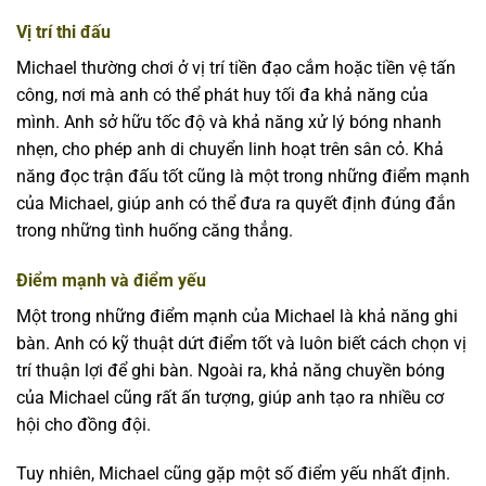
Vị trí thi đấu
Michael thường chơi ở vị trí tiền đạo cắm hoặc tiền vệ tấn
công, nơi mà anh có thể phát huy tối đa khả năng của
mình. Anh sở hữu tốc độ và khả năng xử lý bóng nhanh
nhẹn, cho phép anh di chuyển linh hoạt trên sân cỏ. Khả
năng đọc trận đấu tốt cũng là một trong những điểm mạnh
của Michael, giúp anh có thể đưa ra quyết định đúng đắn
trong những tình huống căng thẳng.
Điểm mạnh và điểm yếu
Một trong những điểm mạnh của Michael là khả năng ghi
bàn. Anh có kỹ thuật dứt điểm tốt và luôn biết cách chọn vị
trí thuận lợi để ghi bàn. Ngoài ra, khả năng chuyền bóng
của Michael cũng rất ấn tượng, giúp anh tạo ra nhiều cơ
hội cho đồng đội.
Tuy nhiên, Michael cũng gặp một số điểm yếu nhất định.