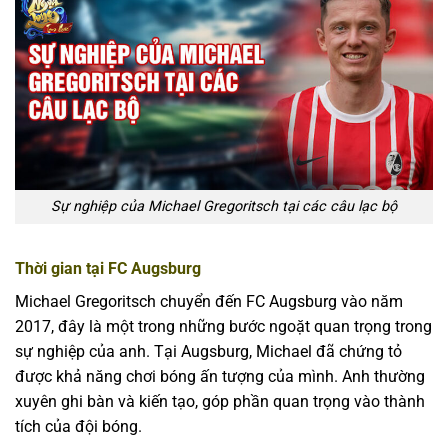
Sự nghiệp của Michael Gregoritsch tại các câu lạc bộ
Thời gian tại FC Augsburg
Michael Gregoritsch chuyển đến FC Augsburg vào năm
2017, đây là một trong những bước ngoặt quan trọng trong
sự nghiệp của anh. Tại Augsburg, Michael đã chứng tỏ
được khả năng chơi bóng ấn tượng của mình. Anh thường
xuyên ghi bàn và kiến tạo, góp phần quan trọng vào thành
tích của đội bóng.