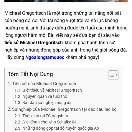
Michael Gregoritsch là một trong những tài năng nổi bật
của bóng đá Áo. Với tài năng vượt trội và nỗ lực không
ngừng nghỉ, anh đã gây dựng được tên tuổi của mình trong
lòng người hâm mộ. Bài viết này sẽ đưa bạn đi sâu vào
tiểu sử Michael Gregoritsch
, khám phá hành trình sự
nghiệp và những đóng góp của anh trong thế giới bóng đá.
Hãy cùng
Ngoalongtamquoc
khám phá ngay!
Tóm Tắt Nội Dung
Tiểu sử của Michael Gregoritsch
Giới thiệu về Michael Gregoritsch
Nguyên quán và tuổi thơ
Bắt đầu sự nghiệp bóng đá
Sự nghiệp của Michael Gregoritsch tại các câu lạc bộ
Thời gian tại FC Augsburg
Giai đoạn chơi cho Schalke 04
Những đóng góp tại đội tuyển quốc gia Áo