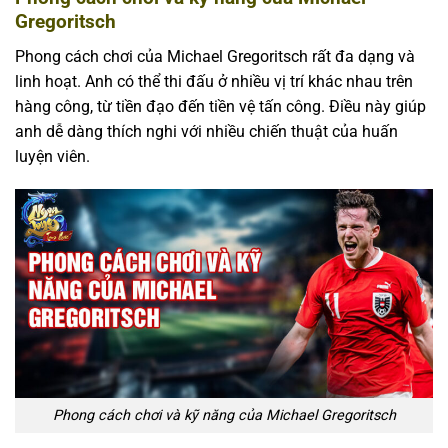
Gregoritsch
Phong cách chơi của Michael Gregoritsch rất đa dạng và
linh hoạt. Anh có thể thi đấu ở nhiều vị trí khác nhau trên
hàng công, từ tiền đạo đến tiền vệ tấn công. Điều này giúp
anh dễ dàng thích nghi với nhiều chiến thuật của huấn
luyện viên.
Phong cách chơi và kỹ năng của Michael Gregoritsch